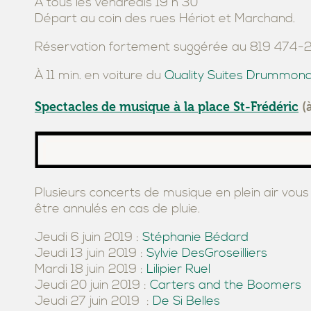
À tous les vendredis 19 h 30
Départ au coin des rues Hériot et Marchand.
Réservation fortement suggérée au 819 474-2
À 11 min. en voiture du
Quality Suites Drummondv
Spectacles de musique à la place St-Frédéric
(à
Plusieurs concerts de musique en plein air vous
être annulés en cas de pluie.
Jeudi 6 juin 2019 :
Stéphanie Bédard
Jeudi 13 juin 2019 :
Sylvie DesGroseilliers
Mardi 18 juin 2019 :
Lilipier Ruel
Jeudi 20 juin 2019 :
Carters and the Boomers
Jeudi 27 juin 2019 :
De Si Belles