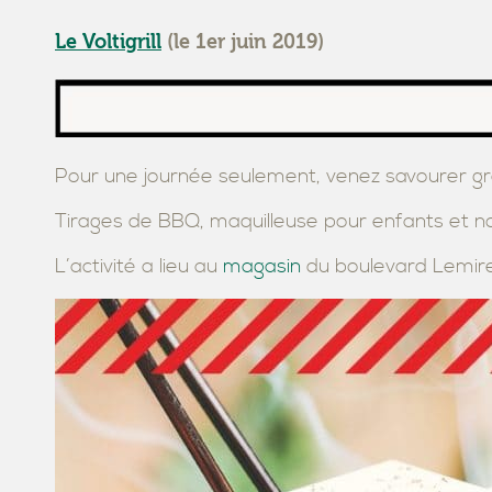
Le Voltigrill
(le 1er juin 2019)
Pour une journée seulement, venez savourer gr
Tirages de BBQ, maquilleuse pour enfants et n
L’activité a lieu au
magasin
du boulevard Lemire