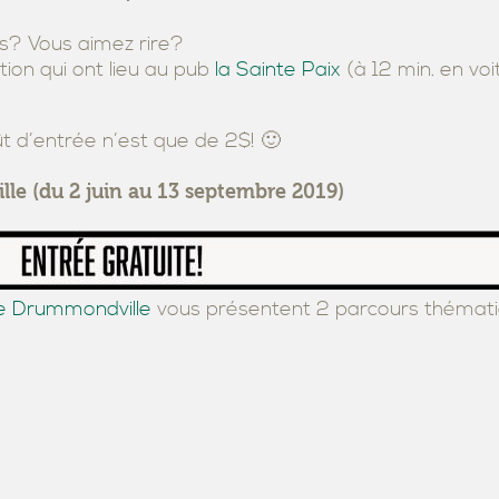
rs? Vous aimez rire?
ion qui ont lieu au pub
la Sainte Paix
(à 12 min. en vo
ût d’entrée n’est que de 2$! 🙂
lle (du 2 juin au 13 septembre 2019)
de Drummondville
vous présentent 2 parcours thématiq