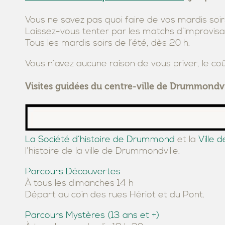
Vous ne savez pas quoi faire de vos mardis soi
Laissez-vous tenter par les matchs d’improvisat
Tous les mardis soirs de l’été, dès 20 h.
Vous n’avez aucune raison de vous priver, le co
Visites guidées du centre-ville de Drummondvi
La Société d’histoire de Drummond
et la
Ville 
l’histoire de la ville de Drummondville.
Parcours Découvertes
À tous les dimanches 14 h
Départ au coin des rues Hériot et du Pont.
Parcours Mystères (13 ans et +)