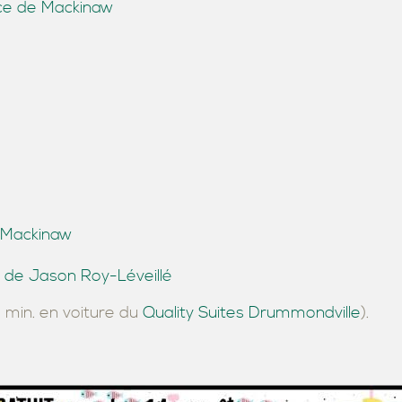
nce de Mackinaw
e
e Mackinaw
de Jason Roy-Léveillé
 min. en voiture du
Quality Suites Drummondville
).