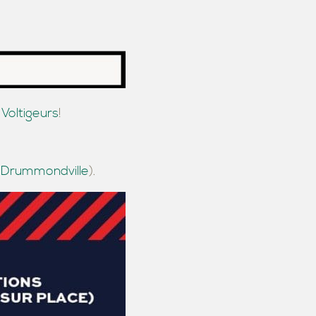
Voltigeurs
!
s Drummondville
).