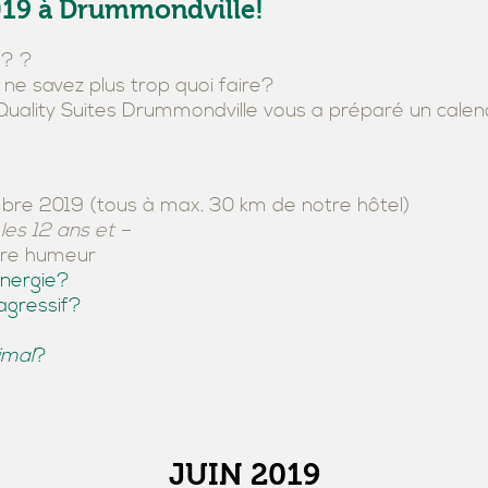
 2019 à Drummondville!
é? ?
ne savez plus trop quoi faire?
l Quality Suites Drummondville vous a préparé un cal
bre 2019 (tous à max. 30 km de notre hôtel)
 les 12 ans et –
otre humeur
énergie?
 agressif?
imal
?
JUIN 2019