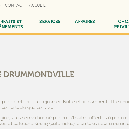
S
CONTACT
ACCUEIL
RFAITS ET
SERVICES
AFFAIRES
CHO
ÉNEMENTS
PRIVI
DE DRUMMONDVILLE
ARANTI
SUITES
TS
SUITE AFFAIRES
FORFAIT SPA BIOTERRA
PETIT-DÉJEUNER AMÉRICAIN
RÉUNIONS SUR MESURE
ACTIVITÉS DE LA RÉGION
t par excellence où séjourner. Notre établissement offre chaq
confortable que convivial.
égion, vous serez charmé par nos 71 suites offertes à prix com
des et cafetière Keurig (café inclus), d’un téléviseur à écran
IE-
 BORNE
NOS FORFAITS THÉÂTRE