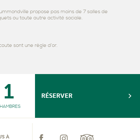
SALLE D’EXERCISE
 Drummondville propose pas moins de 7 salles de
uets ou toute autre activité sociale.
coute sont une règle d’or.
1
RÉSERVER
HAMBRES
US À