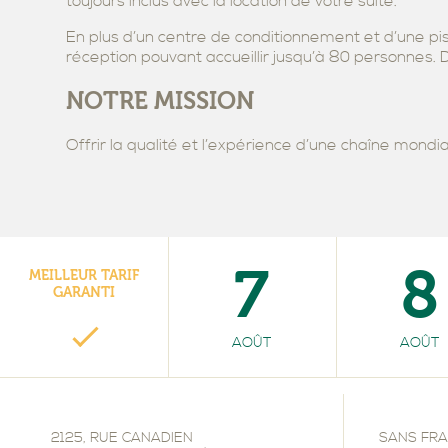
toujours inclus avec la location de votre suite.
SUITE PRÉSIDENTIE
VICTORIN
DE RECHARGE
RÉSERVATION DE S
En plus d’un centre de conditionnement et d’une pis
réception pouvant accueillir jusqu’à 80 personnes. D
NOTRE MISSION
Offrir la qualité et l’expérience d’une chaîne mondia
7
8
MEILLEUR TARIF
GARANTI
AOÛT
AOÛT
2125, RUE CANADIEN
SANS FRAI