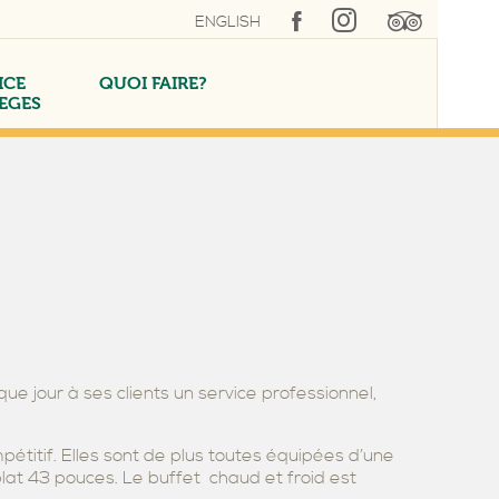
ENGLISH
ICE
QUOI FAIRE?
LEGES
FORFAIT VILLAGE
SUITE EXÉCUTIVE
QUÉBÉCOIS D’ANTAN
PISCINE INTÉRIEURE
TARIFS CORPORATIFS
ue jour à ses clients un service professionnel,
pétitif. Elles sont de plus toutes équipées d’une
 plat 43 pouces. Le buffet chaud et froid est