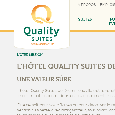
À PROPOS
EMPLOI
SUITES
FO
ÉV
NOTRE MISSION
L’HÔTEL QUALITY SUITES 
SUITE JUNIOR
MEILLEUR TARIF G
DANS TOUTES NOS 
NOS SALLES
FAMILLE ET ENFAN
UNE VALEUR SÛRE
L’hôtel Quality Suites de Drummondville est l’endroi
discret et attentionné dans un environnement aussi 
Que ce soit pour vos affaires ou pour découvrir la r
section cuisinette avec réfrigérateur, four micro-on
FORFAIT PARC MAR
STATIONNEMENT &