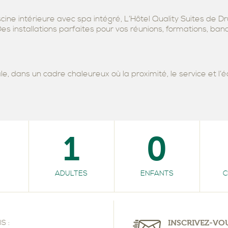
LLE
ALLES
SUITE FAMILIALE
D’ÉTÉ
BUANDERIE
cine intérieure avec spa intégré, L’Hôtel Quality Suites de
es installations parfaites pour vos réunions, formations, banq
le, dans un cadre chaleureux où la proximité, le service et l’é
1
0
ADULTES
ENFANTS
C
INSCRIVEZ-VO
S :