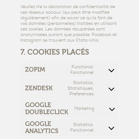
Veuillez lire la déclaration de confidentialité de
ces réseaux sociaux (qui peut être modifiée
régulièrement) afin de savoir ce qu’ils font de
vos données (personnelles) traitées en utilisant
ces cookies. Les données récupérées sont
anonymisées autant que possible. Facebook et
Instagram se trouvent aux États-Unis.
7. COOKIES PLACÉS
Functional,
ZOPIM
Consent
Fonctionnel
to
Statistics,
service
ZENDESK
Statistiques,
zopim
Consent
Preferences
to
service
GOOGLE
Marketing
zendesk
Consent
DOUBLECLICK
to
service
GOOGLE
Statistics,
google-
Consent
ANALYTICS
Fonctionnel
doubleclick
to