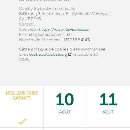
Quality Suites Drummondville
645 rang 3 de simpson, St-Cyrille de Wendover,
Qc, J1Z 1Y5
Canada
Site web :
https://www.les-suites.ca
E-mail :
g@
groupegem.com
Numéro de téléphone : 18193884145
Cette politique de cookies a été synchronisée
avec
cookiedatabase.org
le octobre 13,
2025.
10
11
MEILLEUR TARIF
GARANTI
AOÛT
AOÛT