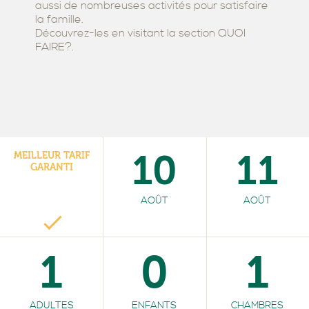
aussi de nombreuses activités pour satisfaire
la famille.
Découvrez-les en visitant la section QUOI
FAIRE?.
10
11
MEILLEUR TARIF
GARANTI
AOÛT
AOÛT
1
0
1
ADULTES
ENFANTS
CHAMBRES