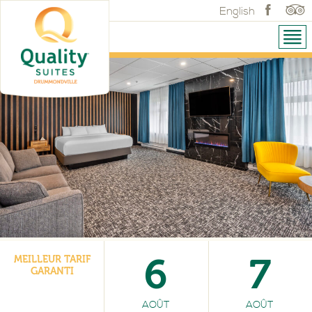
English
6
7
MEILLEUR TARIF
GARANTI
AOÛT
AOÛT