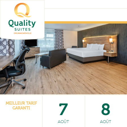
7
8
MEILLEUR TARIF
GARANTI
AOÛT
AOÛT