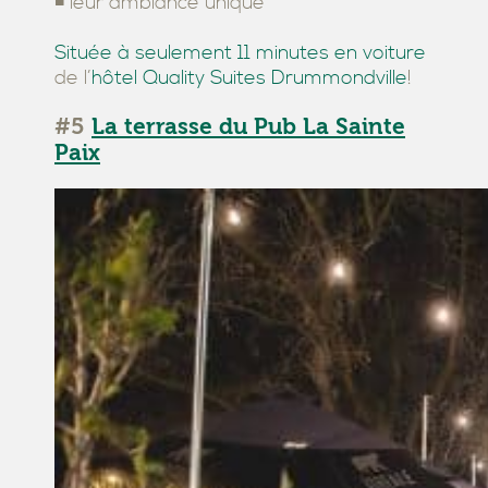
◾ leur ambiance unique
Située à seulement 11 minutes en voiture
de l’
hôtel Quality Suites Drummondville
!
#5
La terrasse du Pub La Sainte
Paix