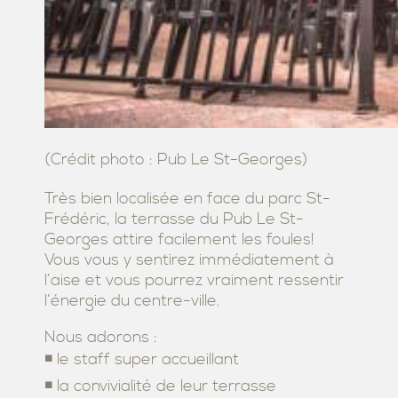
(Crédit photo : Pub Le St-Georges)
Très bien localisée en face du parc St-
Frédéric, la terrasse du Pub Le St-
Georges attire facilement les foules!
Vous vous y sentirez immédiatement à
l’aise et vous pourrez vraiment ressentir
l’énergie du centre-ville.
Nous adorons :
◾ le staff super accueillant
◾ la convivialité de leur terrasse