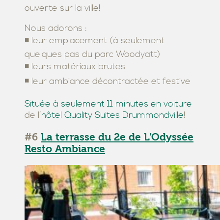
ouverte sur la ville!
Nous adorons :
◾ leur emplacement (à seulement
quelques pas du parc Woodyatt)
◾ leurs matériaux brutes
◾ leur ambiance décontractée et festive
Située à seulement 11 minutes en voiture
de l’
hôtel Quality Suites Drummondville
!
#6
La terrasse du 2e de L’Odyssée
Resto Ambiance