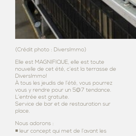
(Crédit photo : DiversImmo)
Elle est MAGNIFIQUE, elle est toute
nouvelle de cet été, c’est la terrasse de
DiversImmo!
À tous les jeudis de l’été, vous pourrez
vous y rendre pour un 5@7 tendance.
L’entrée est gratuite.
Service de bar et de restauration sur
place.
Nous adorons :
◾ leur concept qui met de l’avant les