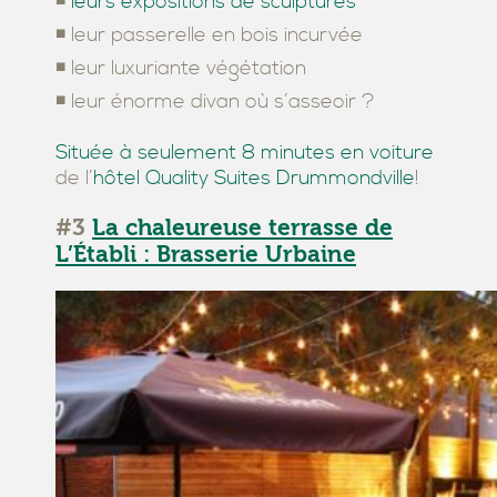
◾
leurs expositions de sculptures
◾ leur passerelle en bois incurvée
◾ leur luxuriante végétation
◾ leur énorme divan où s’asseoir ?
Située à seulement 8 minutes en voiture
de l’
hôtel Quality Suites Drummondville
!
#3
La chaleureuse terrasse de
L’Établi : Brasserie Urbaine