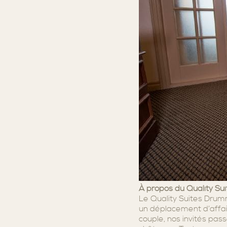
À propos du Quality Su
Le Quality Suites Drumm
un déplacement d’affai
couple, nos invités pas