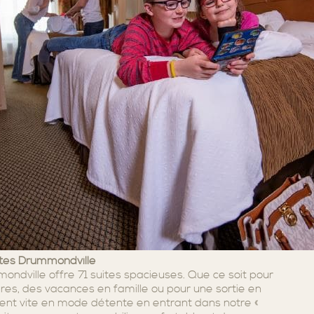
ites Drummondville
ondville offre 71 suites spacieuses. Que ce soit pour
res, des vacances en famille ou pour une sortie en
sent vite en mode détente en entrant dans notre «