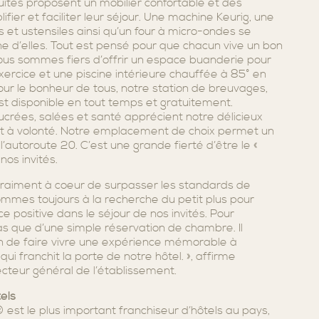
uites proposent un mobilier confortable et des
fier et faciliter leur séjour. Une machine Keurig, une
s et ustensiles ainsi qu’un four à micro-ondes se
e d’elles. Tout est pensé pour que chacun vive un bon
us sommes fiers d’offrir un espace buanderie pour
’exercice et une piscine intérieure chauffée à 85° en
pour le bonheur de tous, notre station de breuvages,
est disponible en tout temps et gratuitement.
ucrées, salées et santé apprécient notre délicieux
t à volonté. Notre emplacement de choix permet un
 l’autoroute 20. C’est une grande fierté d’être le «
nos invités.
vraiment à coeur de surpasser les standards de
sommes toujours à la recherche du petit plus pour
ce positive dans le séjour de nos invités. Pour
 pas que d’une simple réservation de chambre. Il
on de faire vivre une expérience mémorable à
i franchit la porte de notre hôtel. », affirme
ecteur général de l’établissement.
els
est le plus important franchiseur d’hôtels au pays,