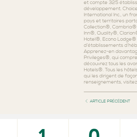
et compte 325 établiss
développement. Choice 
International Inc., un 
pays et territoires pa
Collection®, Cambria® 
Inn®, Quality®, Clario
Hotel®, Econo Lodge® 
d’établissements d’héb
Apprenez-en davantag
Privileges®, qui compre
découvrez tous les ava
Hotels®. Tous les hôte
qui les dirigent de faç
renseignements, visitez
ARTICLE PRÉCÉDENT
1
0