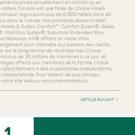
ements privés actuellement en activité ou en
Hotels Canada est une filiale de Choice Hotels
franchiseur regroupant plus de 6 800 hôtels dans 40
rtout dans le monde. Nos bannières Ascend Hotel
Hotels & Suites, Comfort™, Comfort Suites®, Sleep
n®, MainStay Suites®, Suburban Extended Stay
et Rodeway Inn® offrent un vaste choix
ergement pour répondre aux besoins des clients.
e sur le programme de récompenses Choice
nd plus de 35 millions de membres à ce jour, et
ntages offerts aux membres de la famille Choice
ls appartiennent à des propriétaires indépendants,
on indépendante. Pour obtenir de plus amples
 notre site web au www.choicehotels.ca.
ARTICLE SUIVANT
1