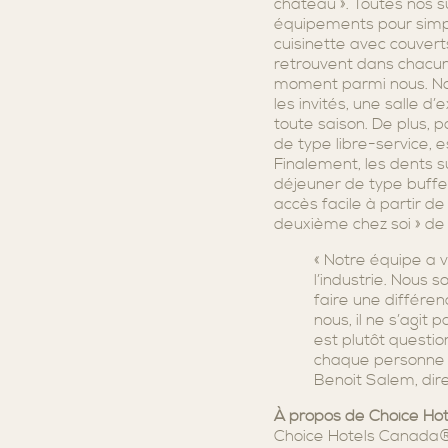
château ». Toutes nos s
équipements pour simpli
cuisinette avec couvert
retrouvent dans chacun
moment parmi nous. No
les invités, une salle d
toute saison. De plus, 
de type libre-service, 
Finalement, les dents s
déjeuner de type buffe
accès facile à partir de
deuxième chez soi » de 
« Notre équipe a 
l’industrie. Nous 
faire une différen
nous, il ne s’agit
est plutôt questi
chaque personne qu
Benoit Salem, dir
À propos de Choice Hot
Choice Hotels Canada® 