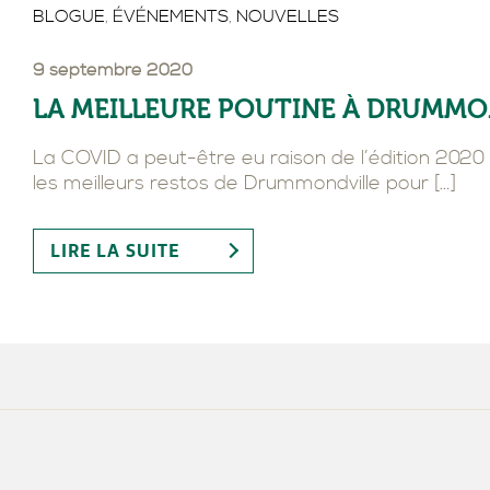
SUITE PRÉSIDENTIE
VICTORIN
DE RECHARGE
RÉSERVATION DE S
BLOGUE
,
ÉVÉNEMENTS
,
NOUVELLES
9 septembre 2020
LA MEILLEURE POUTINE À DRUMMO
La COVID a peut-être eu raison de l’édition 2020 
les meilleurs restos de Drummondville pour […]
LIRE LA SUITE