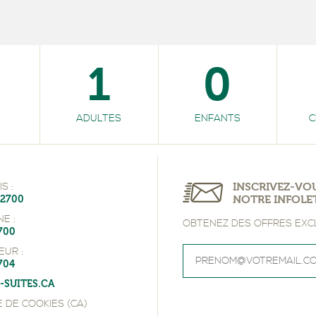
1
0
ADULTES
ENFANTS
C
INSCRIVEZ-VO
S :
NOTRE INFOLE
-2700
E :
OBTENEZ DES OFFRES EXC
700
EUR :
704
-SUITES.CA
E DE COOKIES (CA)