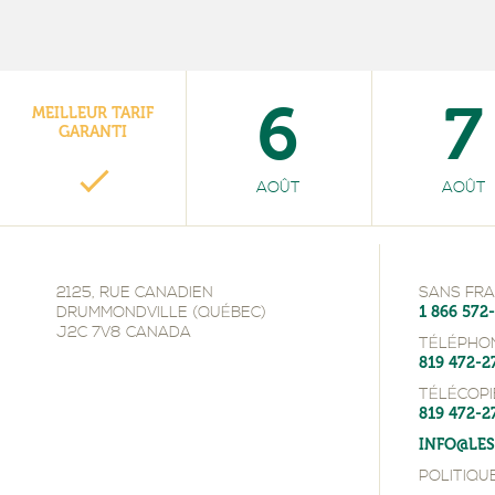
6
7
MEILLEUR TARIF
GARANTI
AOÛT
AOÛT
2125, RUE CANADIEN
SANS FRAI
DRUMMONDVILLE (QUÉBEC)
1 866 572
J2C 7V8 CANADA
TÉLÉPHON
819 472-2
TÉLÉCOPI
819 472-2
INFO@LES
POLITIQU