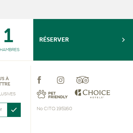
1
RÉSERVER
HAMBRES
US À
TTRE
LUSIVES
No CITQ 195160