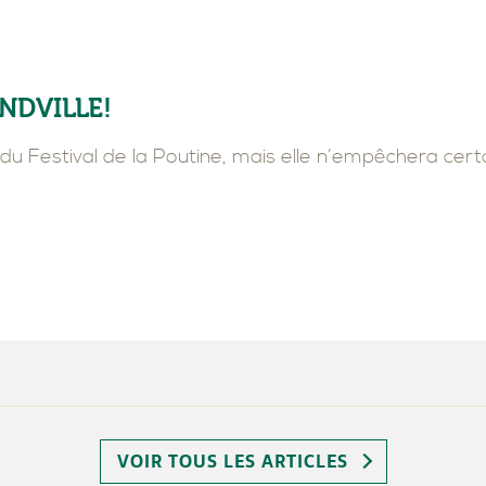
LLE
ALLES
SUITE FAMILIALE
D’ÉTÉ
BUANDERIE
NDVILLE!
du Festival de la Poutine, mais elle n’empêchera cer
VOIR TOUS LES ARTICLES